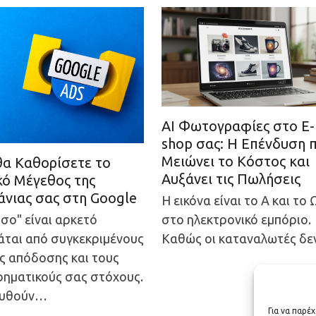
AI Φωτογραφίες στο E-
shop σας: Η Επένδυση 
Μειώνει το Κόστος και
α Καθορίσετε το
Αυξάνει τις Πωλήσεις
κό Μέγεθος της
νιας σας στη Google
Η εικόνα είναι το Α και το 
στο ηλεκτρονικό εμπόριο.
σο" είναι αρκετό
Καθώς οι καταναλωτές δ
άται από συγκεκριμένους
ς απόδοσης και τους
ρηματικούς σας στόχους.
ουθούν…
Για να παρέ