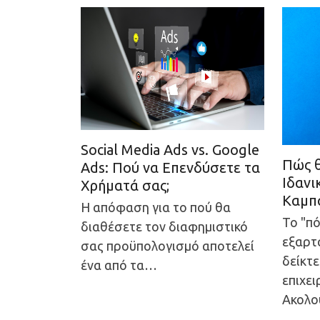
Social Media Ads vs. Google
Πώς θ
Ads: Πού να Επενδύσετε τα
Ιδανι
Χρήματά σας;
Καμπά
Η απόφαση για το πού θα
Το "πό
διαθέσετε τον διαφημιστικό
εξαρτ
σας προϋπολογισμό αποτελεί
δείκτε
ένα από τα…
επιχει
Ακολ