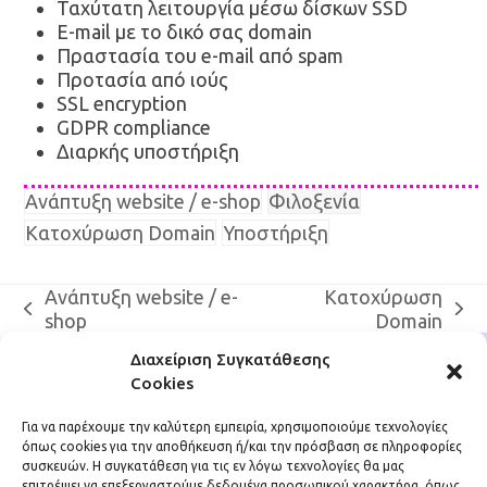
Ταχύτατη λειτουργία μέσω δίσκων SSD
E-mail με το δικό σας domain
Πραστασία του e-mail από spam
Προτασία από ιούς
SSL encryption
GDPR compliance
Διαρκής υποστήριξη
Ανάπτυξη website / e-shop
Φιλοξενία
Κατοχύρωση Domain
Υποστήριξη
Ανάπτυξη website / e-
Κατοχύρωση
previous
next
shop
Domain
post:
post:
Διαχείριση Συγκατάθεσης
Cookies
Για να παρέχουμε την καλύτερη εμπειρία, χρησιμοποιούμε τεχνολογίες
όπως cookies για την αποθήκευση ή/και την πρόσβαση σε πληροφορίες
συσκευών. Η συγκατάθεση για τις εν λόγω τεχνολογίες θα μας
DigiDojo
επιτρέψει να επεξεργαστούμε δεδομένα προσωπικού χαρακτήρα, όπως