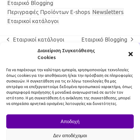
Εταιρικό Blogging
Περιγραφές Προϊόντων E-shops
Newsletters
Εταιρικοί κατάλογοι
Εταιρικό Blogging
Εταιρικοί κατάλογοι
next
previous
post:
post:
Διαχείριση Συγκατάθεσης
Cookies
Για να παρέχουμε την καλύτερη εμπειρία, χρησιμοποιούμε τεχνολογίες
όπως cookies για την αποθήκευση ή/και την πρόσβαση σε πληροφορίες
συσκευών. Η συγκατάθεση για τις εν λόγω τεχνολογίες θα μας
DigiDojo
επιτρέψει να επεξεργαστούμε δεδομένα προσωπικού χαρακτήρα, όπως
συμπεριφορά περιήγησης ή μοναδικά αναγνωριστικά σε αυτόν τον
Αρ. ΓΕΜΗ: 137565701000
ιστότοπο. Η μη συγκατάθεση ή η ανάκληση της συγκατάθεσης, μπορεί
να επηρεάσει αρνητικά ορισμένες λειτουργίες και δυνατότητες.
info@digidojo.gr
Επικοινωνία
Αποδοχή
Πολιτική Απορρήτου
Πολιτική Cookies (ΕΕ)
Δεν αποδέχομαι