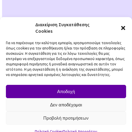
Πολιτική Απορρήτου
Πολιτική Cookies (ΕΕ)
Διαχείριση Συγκατάθεσης
Cookies
Για να παρέχουμε την καλύτερη εμπειρία, χρησιμοποιούμε τεχνολογίες
όπως cookies για την αποθήκευση ή/και την πρόσβαση σε πληροφορίες
συσκευών. Η συγκατάθεση για τις εν λόγω τεχνολογίες θα μας
DigiDojo
επιτρέψει να επεξεργαστούμε δεδομένα προσωπικού χαρακτήρα, όπως
συμπεριφορά περιήγησης ή μοναδικά αναγνωριστικά σε αυτόν τον
Αρ. ΓΕΜΗ: 137565701000
ιστότοπο. Η μη συγκατάθεση ή η ανάκληση της συγκατάθεσης, μπορεί
να επηρεάσει αρνητικά ορισμένες λειτουργίες και δυνατότητες.
info@digidojo.gr
Επικοινωνία
Αποδοχή
Πολιτική Απορρήτου
Πολιτική Cookies (ΕΕ)
Δεν αποδέχομαι
Facebook
Instagram
LinkedIn
Προβολή προτιμήσεων
Όλες οι φωτογραφίες του website μας επιλέχθηκαν από το
Freepik ή δημιουργήθηκαν με τη χρήση Τεχνητής Νοημοσύνης.
Πολιτική Cookies
Πολιτική Απορρήτου