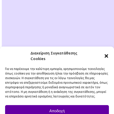
DigiDojo
Αρ. ΓΕΜΗ: 137565701000
info@digidojo.gr
Επικοινωνία
Πολιτική Απορρήτου
Πολιτική Cookies (ΕΕ)
Διαχείριση Συγκατάθεσης
Cookies
Για να παρέχουμε την καλύτερη εμπειρία, χρησιμοποιούμε τεχνολογίες
όπως cookies για την αποθήκευση ή/και την πρόσβαση σε πληροφορίες
συσκευών. Η συγκατάθεση για τις εν λόγω τεχνολογίες θα μας
DigiDojo
επιτρέψει να επεξεργαστούμε δεδομένα προσωπικού χαρακτήρα, όπως
συμπεριφορά περιήγησης ή μοναδικά αναγνωριστικά σε αυτόν τον
Αρ. ΓΕΜΗ: 137565701000
ιστότοπο. Η μη συγκατάθεση ή η ανάκληση της συγκατάθεσης, μπορεί
να επηρεάσει αρνητικά ορισμένες λειτουργίες και δυνατότητες.
info@digidojo.gr
Επικοινωνία
Αποδοχή
Πολιτική Απορρήτου