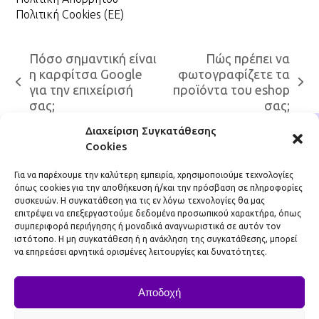
Πολιτική Cookies (ΕΕ)
Πόσο σημαντική είναι
Πώς πρέπει να
η καρφίτσα Google
φωτογραφίζετε τα
previous
next
για την επιχείρισή
προϊόντα του eshop
post:
post:
σας;
σας;
Διαχείριση Συγκατάθεσης
Cookies
Για να παρέχουμε την καλύτερη εμπειρία, χρησιμοποιούμε τεχνολογίες
όπως cookies για την αποθήκευση ή/και την πρόσβαση σε πληροφορίες
συσκευών. Η συγκατάθεση για τις εν λόγω τεχνολογίες θα μας
DigiDojo
επιτρέψει να επεξεργαστούμε δεδομένα προσωπικού χαρακτήρα, όπως
συμπεριφορά περιήγησης ή μοναδικά αναγνωριστικά σε αυτόν τον
Αρ. ΓΕΜΗ: 137565701000
ιστότοπο. Η μη συγκατάθεση ή η ανάκληση της συγκατάθεσης, μπορεί
να επηρεάσει αρνητικά ορισμένες λειτουργίες και δυνατότητες.
info@digidojo.gr
Επικοινωνία
Αποδοχή
Πολιτική Απορρήτου
Πολιτική Cookies (ΕΕ)