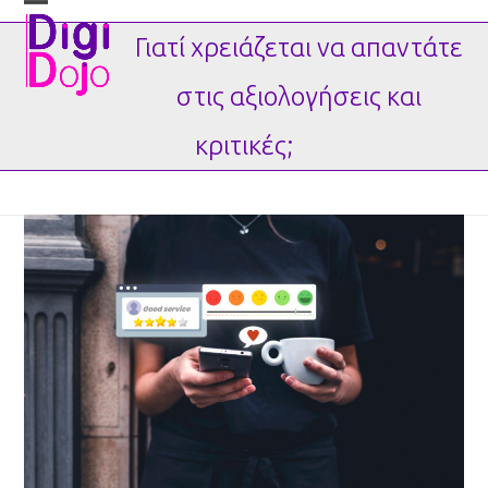
Skip
Open
Close
to
mobile
mobile
Γιατί χρειάζεται να απαντάτε
content
menu
menu
στις αξιολογήσεις και
κριτικές;