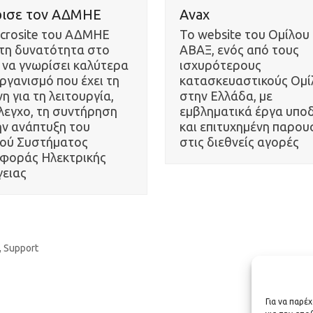
ισε τον ΑΔΜΗΕ
Avax
icrosite του ΑΔΜΗΕ
Το website του Ομίλου
 τη δυνατότητα στο
ΑΒΑΞ, ενός από τους
 να γνωρίσει καλύτερα
ισχυρότερους
ργανισμό που έχει τη
κατασκευαστικούς Ομί
η για τη λειτουργία,
στην Ελλάδα, με
λεγχο, τη συντήρηση
εμβληματικά έργα υπο
ην ανάπτυξη του
και επιτυχημένη παρου
κού Συστήματος
στις διεθνείς αγορές
φοράς Ηλεκτρικής
γειας
,
Support
Για να παρέ