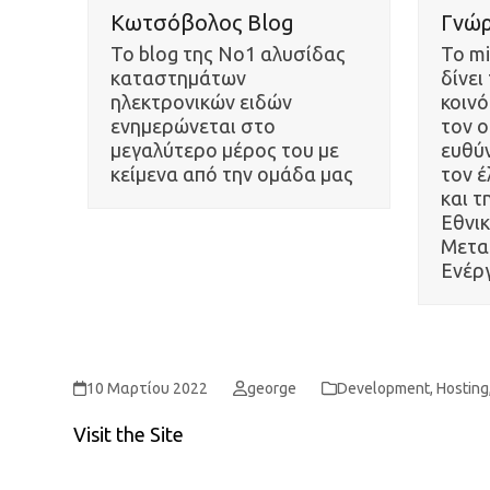
Κωτσόβολος Blog
Γνώρ
To blog της No1 αλυσίδας
Το m
καταστημάτων
δίνει
ηλεκτρονικών ειδών
κοινό
ενημερώνεται στο
τον ο
μεγαλύτερο μέρος του με
ευθύν
κείμενα από την ομάδα μας
τον έ
και τ
Εθνι
Μετα
Ενέρ
10 Μαρτίου 2022
george
Development
,
Hosting
Visit the Site