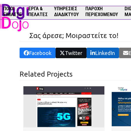
Skip
ΠΟΙΟΊ
ΈΡΓΑ &
ΥΠΗΡΕΣΊΕΣ
ΠΑΡΟΧΉ
DI
to
ΕΊΜΑΣΤΕ
ΠΕΛΆΤΕΣ
ΔΙΑΔΙΚΤΎΟΥ
ΠΕΡΙΕΧΟΜΈΝΟΥ
MA
content
Σας άρεσε; Μοιραστείτε το!
Facebook
Twitter
LinkedIn
E
Related Projects