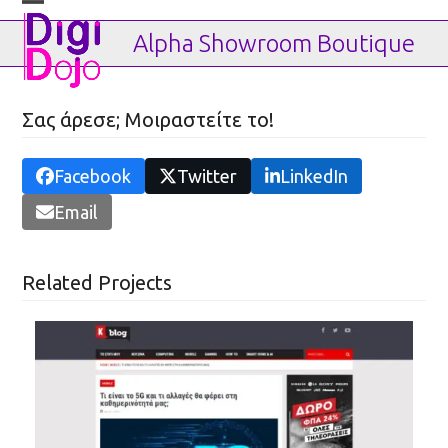
Skip
Open
Close
to
mobile
mobile
Alpha Showroom Boutique
content
menu
menu
Σας άρεσε; Μοιραστείτε το!
Facebook
Twitter
LinkedIn
Email
Related Projects